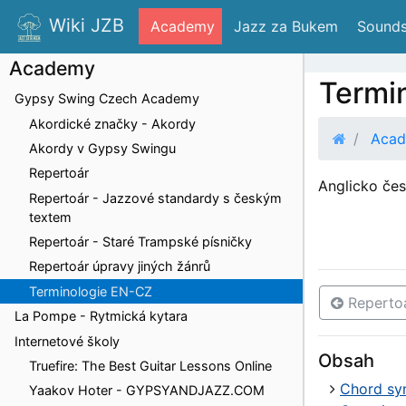
Wiki JZB
 Academy
 Jazz za Bukem
 Sounds
Academy
Termi
Gypsy Swing Czech Academy
Akordické značky - Akordy
Aca
Akordy v Gypsy Swingu
Repertoár
Anglicko čes
Repertoár - Jazzové standardy s českým
textem
Repertoár - Staré Trampské písničky
Repertoár úpravy jiných žánrů
Terminologie EN-CZ
Repertoá
La Pompe - Rytmická kytara
Internetové školy
Obsah
Truefire: The Best Guitar Lessons Online
Chord sy
Yaakov Hoter - GYPSYANDJAZZ.COM