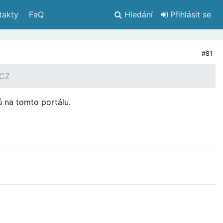
takty
 FaQ
Hledání
 Přihlásit se
#81
-CZ
 na tomto portálu.