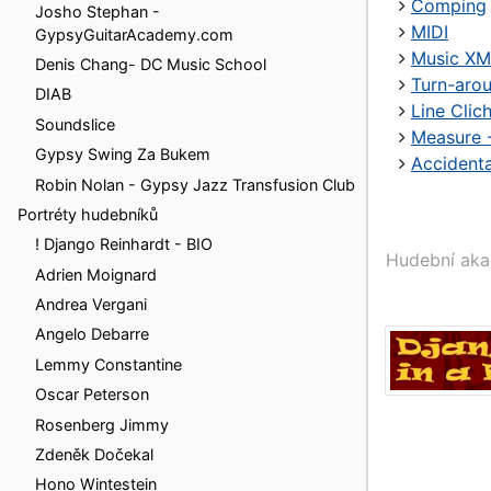
Comping
Josho Stephan -
MIDI
GypsyGuitarAcademy.com
Music XM
Denis Chang- DC Music School
Turn-aro
DIAB
Line Clic
Soundslice
Measure 
Gypsy Swing Za Bukem
Accidenta
Robin Nolan - Gypsy Jazz Transfusion Club
Portréty hudebníků
! Django Reinhardt - BIO
Hudební ak
Adrien Moignard
Andrea Vergani
Angelo Debarre
Lemmy Constantine
Oscar Peterson
Rosenberg Jimmy
Zdeněk Dočekal
Hono Wintestein