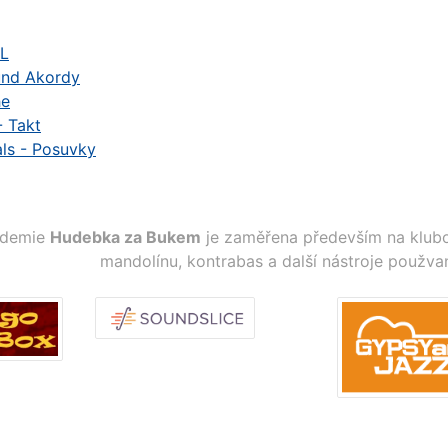
L
und Akordy
he
- Takt
ls - Posuvky
ademie
Hudebka za Bukem
je zaměřena především na klubo
mandolínu, kontrabas a další nástroje použva