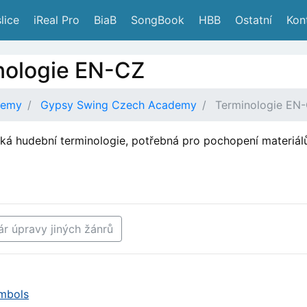
lice
 iReal Pro
 BiaB
 SongBook
 HBB
 Ostatní
 Kon
nologie EN-CZ
demy
Gypsy Swing Czech Academy
Terminologie EN
ká hudební terminologie, potřebná pro pochopení materiálů
r úpravy jiných žánrů
mbols