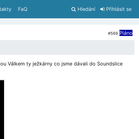
takty
 FaQ
Hledání
 Přihlásit se
Piáno
#569
irkou Válkem ty ježkárny co jsme dávali do Soundslice