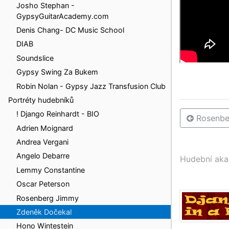
Josho Stephan -
GypsyGuitarAcademy.com
Denis Chang- DC Music School
DIAB
Soundslice
Gypsy Swing Za Bukem
Robin Nolan - Gypsy Jazz Transfusion Club
Portréty hudebníků
! Django Reinhardt - BIO
Rosenbe
Adrien Moignard
Andrea Vergani
Angelo Debarre
Hudební ak
Lemmy Constantine
Oscar Peterson
Rosenberg Jimmy
Zdeněk Dočekal
Hono Wintestein