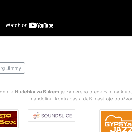
rg Jimmy
ademie
Hudebka za Bukem
je zaměřena především na klubo
mandolínu, kontrabas a další nástroje použva