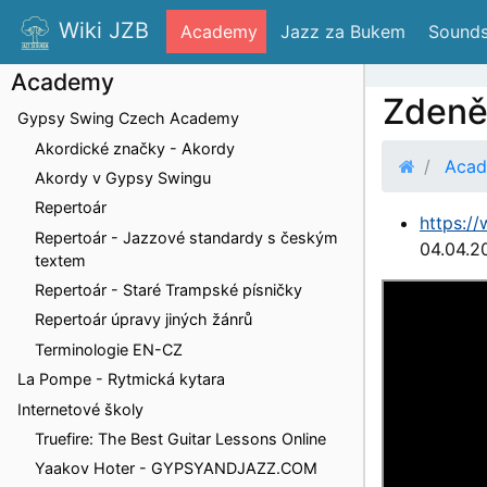
Wiki JZB
 Academy
 Jazz za Bukem
 Sounds
Academy
Zdeně
Gypsy Swing Czech Academy
Akordické značky - Akordy
Aca
Akordy v Gypsy Swingu
Repertoár
https:/
Repertoár - Jazzové standardy s českým
04.04.2
textem
Repertoár - Staré Trampské písničky
Repertoár úpravy jiných žánrů
Terminologie EN-CZ
La Pompe - Rytmická kytara
Internetové školy
Truefire: The Best Guitar Lessons Online
Yaakov Hoter - GYPSYANDJAZZ.COM