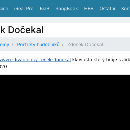
lice
 iReal Pro
 BiaB
 SongBook
 HBB
 Ostatní
 Kon
k Dočekal
demy
Portréty hudebníků
Zdeněk Dočekal
/www.i-divadlo.cz/…enek-docekal
klavírista který hraje s J
020