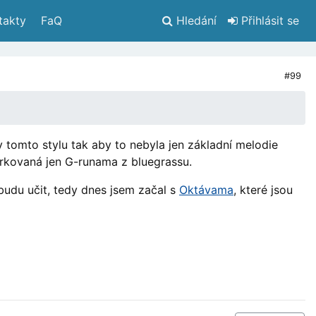
takty
 FaQ
Hledání
 Přihlásit se
#99
v tomto stylu tak aby to nebyla jen základní melodie
kovaná jen G-runama z bluegrassu.
 budu učit, tedy dnes jsem začal s
Oktávama
, které jsou