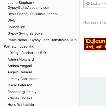
Josho Stephan -
Licky - 
GypsyGuitarAcademy.com
Denis Chang- DC Music School
DIAB
Hudební ak
Soundslice
Gypsy Swing Za Bukem
Robin Nolan - Gypsy Jazz Transfusion Club
Portréty hudebníků
! Django Reinhardt - BIO
Adrien Moignard
Andrea Vergani
Angelo Debarre
Lemmy Constantine
Oscar Peterson
Rosenberg Jimmy
Zdeněk Dočekal
Hono Wintestein