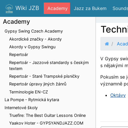
Wiki JZB
 Academy
 Jazz za Bukem
 Sounds
Academy
Techn
Gypsy Swing Czech Academy
Akordické značky - Akordy
Aca
Akordy v Gypsy Swingu
Repertoár
V Gypsy swin
Repertoár - Jazzové standardy s českým
s nějakými 
textem
Repertoár - Staré Trampské písničky
Pokusím se j
významně po
Repertoár úpravy jiných žánrů
Terminologie EN-CZ
Oktávy
La Pompe - Rytmická kytara
Internetové školy
Truefire: The Best Guitar Lessons Online
Yaakov Hoter - GYPSYANDJAZZ.COM