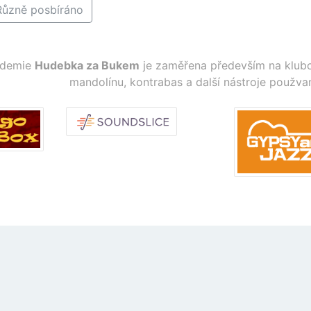
Různě posbíráno
ademie
Hudebka za Bukem
je zaměřena především na klubo
mandolínu, kontrabas a další nástroje použva