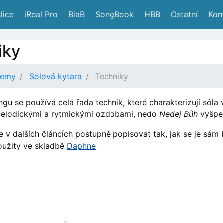
lice
 iReal Pro
 BiaB
 SongBook
 HBB
 Ostatní
 Kon
iky
demy
Sólová kytara
Techniky
gu se používá celá řada technik, které charakterizují sóla 
melodickými a rytmickými ozdobami, nedo
Nedej Bůh
vyšper
e v dalších článcích postupně popisovat tak, jak se je sám
užity ve skladbě
Daphne