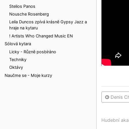
Stelios Panos
Nousche Rosenberg
Leila Duncos zpívá krásně Gypsy Jazz a
hraje na kytaru
! Artists Who Changed Music EN
Sólová kytara
Licky - Různě posbíráno
Techniky
Oktávy
Naučme se - Moje kurzy
Denis C
Hudební ak