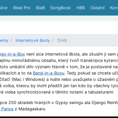
lice
 iReal Pro
 BiaB
 SongBook
 HBB
 Ostatní
 Kon
demy
Internetové školy
DIAB
ngo-in-a-Box
není sice internetová škola, ale zkusím ji sem 
ejímu mimořádnému obsahu, který tvoří transkripce kytaro
 toto
unikátní dílo
význam hlavně v tom, že je postavené na 
likacích a to na
Band-in-a-Boxu
. Tedy pokud se chcete uč
ítači (Mac i Windows) a máte nebo uvažujete o úžasném
lá volba, kteoru by mohl předčít jen tan kdo by všechny tyt
á videa synchronizovaná s těmito notami a tabulaturami.
ipce 250 skladeb hraných v Gypsy swingu ala Django Reinh
s Panos
z Madagaskaru