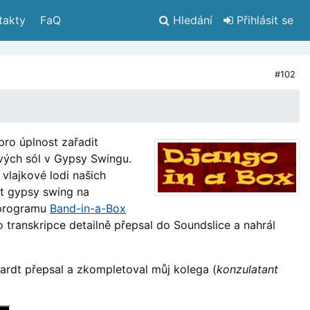
takty
 FaQ
Hledání
 Přihlásit se
#102
pro úplnost zařadit
vých sól v Gypsy Swingu.
vlajkové lodi našich
it gypsy swing na
 programu
Band-in-a-Box
o transkripce detailně přepsal do Soundslice a nahrál
ardt přepsal a zkompletoval můj kolega (
konzulatant