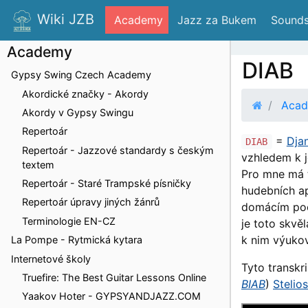
Wiki JZB
 Academy
 Jazz za Bukem
 Sounds
Academy
DIAB
Gypsy Swing Czech Academy
Akordické značky - Akordy
Aca
Akordy v Gypsy Swingu
Repertoár
=
Dja
DIAB
Repertoár - Jazzové standardy s českým
vzhledem k j
textem
Pro mne má
Repertoár - Staré Trampské písničky
hudebních ap
Repertoár úpravy jiných žánrů
domácím poč
Terminologie EN-CZ
je toto skvě
k nim výukov
La Pompe - Rytmická kytara
Internetové školy
Tyto transkr
Truefire: The Best Guitar Lessons Online
BIAB
)
Stelio
Yaakov Hoter - GYPSYANDJAZZ.COM