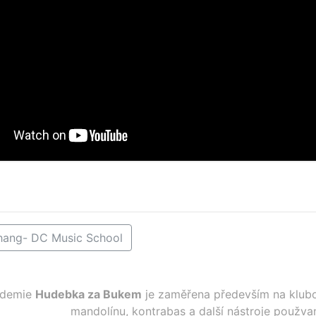
hang- DC Music School
ademie
Hudebka za Bukem
je zaměřena především na klubo
mandolínu, kontrabas a další nástroje použva