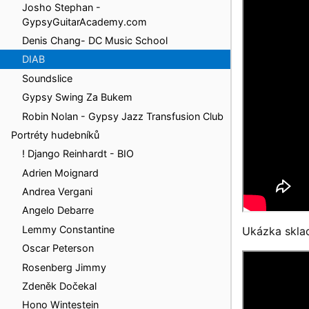
Josho Stephan -
GypsyGuitarAcademy.com
Denis Chang- DC Music School
DIAB
Soundslice
Gypsy Swing Za Bukem
Robin Nolan - Gypsy Jazz Transfusion Club
Portréty hudebníků
! Django Reinhardt - BIO
Adrien Moignard
Andrea Vergani
Angelo Debarre
Lemmy Constantine
Ukázka skla
Oscar Peterson
Rosenberg Jimmy
Zdeněk Dočekal
Hono Wintestein