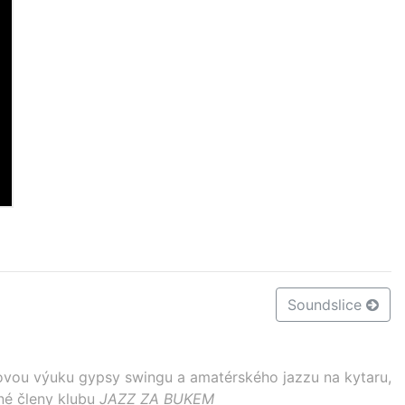
Soundslice
vou výuku gypsy swingu a amatérského jazzu na kytaru,
né členy klubu
JAZZ ZA BUKEM