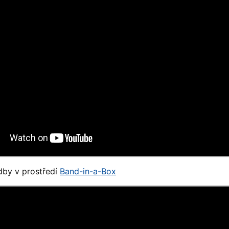
dby v prostředí
Band-in-a-Box