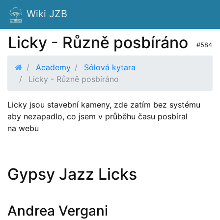
Wiki JZB
Licky - Různě posbíráno
#584
Academy
Sólová kytara
Licky - Různě posbíráno
Licky jsou stavební kameny, zde zatím bez systému
aby nezapadlo, co jsem v průběhu času posbíral
na webu
Gypsy Jazz Licks
Andrea Vergani