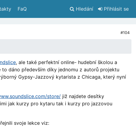
takty
 FaQ
Hledání
 Přihlásit se
#104
ndslice
, ale také perfektní online- hudební školou a
e to dáno především díky jednomu z autorů projektu
ýborný Gypsy-Jazzový kytarista z Chicaga, který nyní
www.soundslice.com/store/
již najdete desítky
i jak kurzy pro kytaru tak i kurzy pro jazzovou
jnili svoje lekce viz: