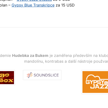
olan –
Gypsy Blue Transkripce
za 15 USD
ademie
Hudebka za Bukem
je zaměřena především na klubo
mandolínu, kontrabas a další nástroje použva