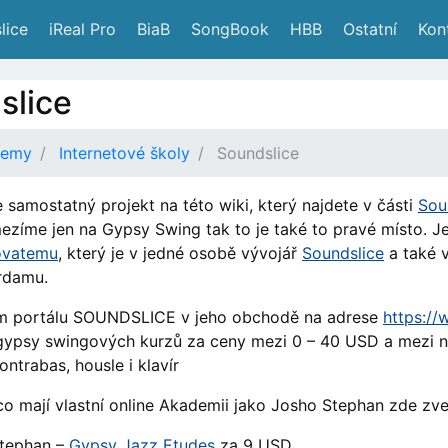
lice
 iReal Pro
 BiaB
 SongBook
 HBB
 Ostatní
 Kon
slice
demy
Internetové školy
Soundslice
e samostatný projekt na této wiki, který najdete v části
Sou
zíme jen na Gypsy Swing tak to je také to pravé místo. J
ovatemu
, který je v jedné osobě vývojář
Soundslice
a také v
rdamu.
 portálu SOUNDSLICE v jeho obchodě na adrese
https://
ypsy swingových kurzů za ceny mezi 0 – 40 USD a mezi nim
ntrabas, housle i klavír
o mají vlastní online Akademii jako Josho Stephan zde zveře
tephan –
Gypsy Jazz Etudes
za 9 USD