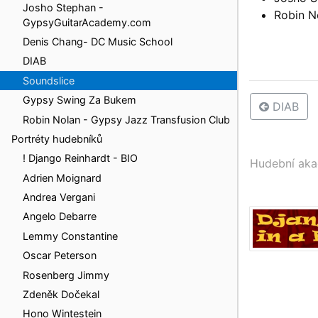
Josho Stephan -
Robin N
GypsyGuitarAcademy.com
Denis Chang- DC Music School
DIAB
Soundslice
Gypsy Swing Za Bukem
DIAB
Robin Nolan - Gypsy Jazz Transfusion Club
Portréty hudebníků
! Django Reinhardt - BIO
Hudební ak
Adrien Moignard
Andrea Vergani
Angelo Debarre
Lemmy Constantine
Oscar Peterson
Rosenberg Jimmy
Zdeněk Dočekal
Hono Wintestein