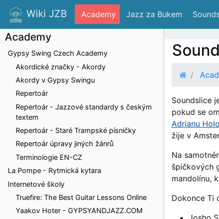
Wiki JZB
 Academy
 Jazz za Bukem
 Sounds
Academy
Sound
Gypsy Swing Czech Academy
Akordické značky - Akordy
Aca
Akordy v Gypsy Swingu
Repertoár
Soundslice j
Repertoár - Jazzové standardy s českým
pokud se ome
textem
Adrianu Hol
Repertoár - Staré Trampské písničky
žije v Amste
Repertoár úpravy jiných žánrů
Na samotném
Terminologie EN-CZ
špičkových g
La Pompe - Rytmická kytara
mandolínu, ko
Internetové školy
Truefire: The Best Guitar Lessons Online
Dokonce Ti c
Yaakov Hoter - GYPSYANDJAZZ.COM
Josho S