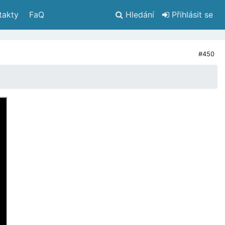
takty
 FaQ
Hledání
 Přihlásit se
#450