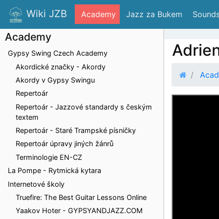
Wiki JZB
 Academy
 Jazz za Bukem
 Sounds
Academy
Adrie
Gypsy Swing Czech Academy
Akordické značky - Akordy
Aca
Akordy v Gypsy Swingu
Repertoár
Repertoár - Jazzové standardy s českým
textem
Repertoár - Staré Trampské písničky
Repertoár úpravy jiných žánrů
Terminologie EN-CZ
La Pompe - Rytmická kytara
Internetové školy
Truefire: The Best Guitar Lessons Online
Yaakov Hoter - GYPSYANDJAZZ.COM