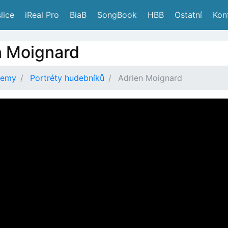
lice
 iReal Pro
 BiaB
 SongBook
 HBB
 Ostatní
 Kon
n Moignard
demy
Portréty hudebníků
Adrien Moignard