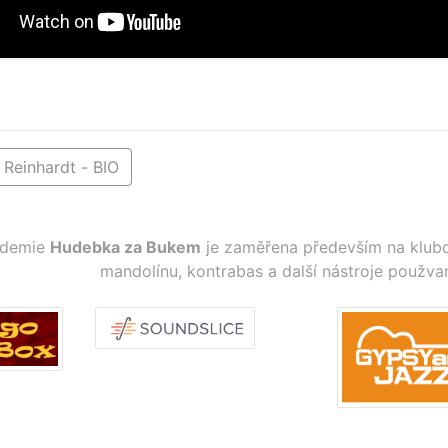
 Reinhardt - BIO
ademie
Hudebka za Bukem
je zaměřena především na klubo
mandolínu, kontrabas a další nástroje použva