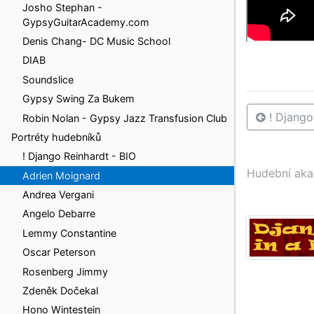
Josho Stephan -
GypsyGuitarAcademy.com
Denis Chang- DC Music School
DIAB
Soundslice
Gypsy Swing Za Bukem
! Django
Robin Nolan - Gypsy Jazz Transfusion Club
Portréty hudebníků
! Django Reinhardt - BIO
Hudební ak
Adrien Moignard
Andrea Vergani
Angelo Debarre
Lemmy Constantine
Oscar Peterson
Rosenberg Jimmy
Zdeněk Dočekal
Hono Wintestein