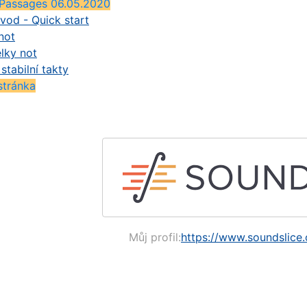
 Passages 06.05.2020
vod - Quick start
not
lky not
stabilní takty
stránka
Můj profil:
https://www.soundslice