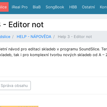
lice
 iReal Pro
 BiaB
 SongBook
 HBB
 Ostatní
 Kon
 - Editor not
dslice
HELP - NÁPOVĚDA
Help 3 - Editor not
etní návod pro editaci skladeb v programu SoundSlice. Ten
skladeb, tak i pro komplexní tvorbu nových skladeb od A – 
 Správa obsahu