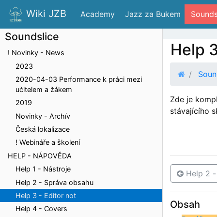
Wiki JZB
 Academy
 Jazz za Bukem
 Sounds
Soundslice
Help 3
! Novinky - News
2023
Soun
2020-04-03 Performance k práci mezi
učitelem a žákem
Zde je kompl
2019
stávajícího 
Novinky - Archív
Česká lokalizace
! Webináře a školení
HELP - NÁPOVĚDA
Help 1 - Nástroje
Help 2 -
Help 2 - Správa obsahu
Help 3 - Editor not
Obsah
Help 4 - Covers