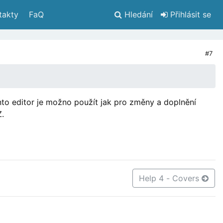
takty
 FaQ
Hledání
 Přihlásit se
#7
to editor je možno použít jak pro změny a doplnění
Z.
Help 4 - Covers