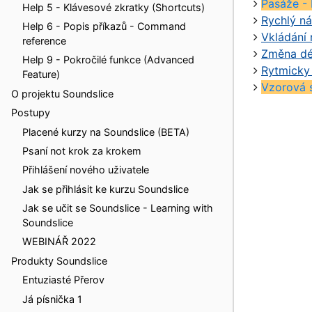
Pasáže -
Help 5 - Klávesové zkratky (Shortcuts)
Rychlý ná
Help 6 - Popis příkazů - Command
Vkládání 
reference
Změna dé
Help 9 - Pokročilé funkce (Advanced
Rytmicky 
Feature)
Vzorová 
O projektu Soundslice
Postupy
Placené kurzy na Soundslice (BETA)
Psaní not krok za krokem
Přihlášení nového uživatele
Jak se přihlásit ke kurzu Soundslice
Jak se učit se Soundslice - Learning with
Soundslice
WEBINÁŘ 2022
Produkty Soundslice
Entuziasté Přerov
Já písnička 1