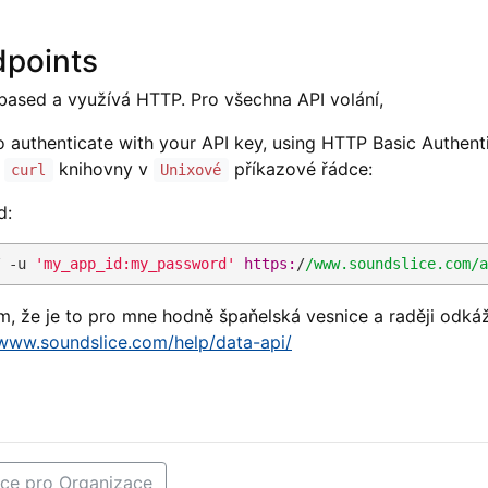
dpoints
based a využívá HTTP. Pro všechna API volání,
to authenticate with your API key, using HTTP Basic Authent
e
knihovny v
příkazové řádce:
curl
Unixové
d:
 -u 
'my_app_id:my_password'
https:
/
/www.soundslice.com/a
m, že je to pro mne hodně špaňelská vesnice a raději odká
/www.soundslice.com/help/data-api/
ce pro Organizace