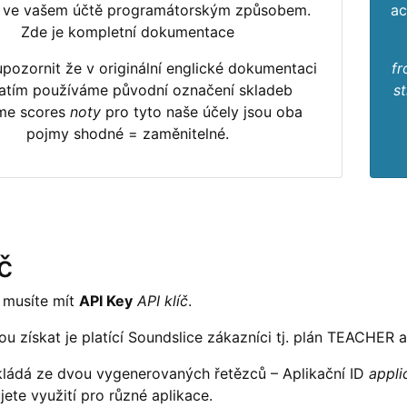
 ve vašem účtě programátorským způsobem.
ac
Zde je kompletní dokumentace
pozornit že v originální englické dokumentaci
fr
atím používáme původní označení skladeb
st
me scores
noty
pro tyto naše účely jsou oba
pojmy shodné = zaměnitelné.
íč
 musíte mít
API Key
API klíč
.
u získat je platící Soundslice zákazníci tj. plán TEACHER a
skládá ze dvou vygenerovaných řetězců – Aplikační ID
appli
ete využití pro různé aplikace.