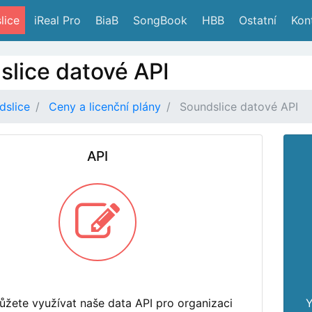
lice
 iReal Pro
 BiaB
 SongBook
 HBB
 Ostatní
 Kon
slice datové API
dslice
Ceny a licenční plány
Soundslice datové API
API
ůžete využívat naše data API pro organizaci
Y