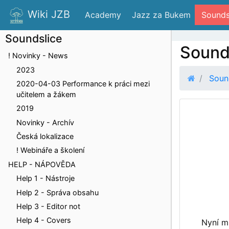
Wiki JZB
 Academy
 Jazz za Bukem
 Sounds
Soundslice
Sound
! Novinky - News
2023
Soun
2020-04-03 Performance k práci mezi
učitelem a žákem
2019
Novinky - Archív
Česká lokalizace
! Webináře a školení
HELP - NÁPOVĚDA
Help 1 - Nástroje
Help 2 - Správa obsahu
Help 3 - Editor not
Help 4 - Covers
Nyní m