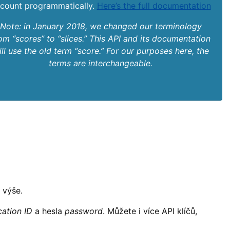
count programmatically.
Here’s the full documentation
Note: in January 2018, we changed our terminology
om “scores” to “slices.” This API and its documentation
ill use the old term “score.” For our purposes here, the
terms are interchangeable.
 výše.
cation ID
a hesla
password
. Můžete i více API klíčů,