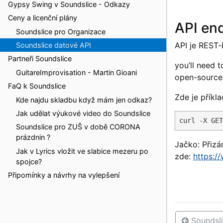
Gypsy Swing v Soundslice - Odkazy
Ceny a licenční plány
API en
Soundslice pro Organizace
API je REST-
Soundslice datové API
Partneři Soundslice
you’ll need 
GuitareImprovisation - Martin Gioani
open-sourc
FaQ k Soundslice
Zde je příkla
Kde najdu skladbu když mám jen odkaz?
Jak udělat výukové video do Soundslice
curl -X GET
Soundslice pro ZUŠ v době CORONA
prázdnin ?
Jačko: Přizá
Jak v Lyrics vložit ve slabice mezeru po
zde:
https:/
spojce?
Připomínky a návrhy na vylepšení
Soundsli