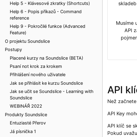
skladeb
Help 5 - Klávesové zkratky (Shortcuts)
Help 6 - Popis příkazů - Command
reference
Musíme u
Help 9 - Pokročilé funkce (Advanced
API z
Feature)
pojme
O projektu Soundslice
Postupy
Placené kurzy na Soundslice (BETA)
Psaní not krok za krokem
Přihlášení nového uživatele
Jak se přihlásit ke kurzu Soundslice
API kl
Jak se učit se Soundslice - Learning with
Soundslice
Než začnete
WEBINÁŘ 2022
API Key moho
Produkty Soundslice
Entuziasté Přerov
API klíč se 
Já písnička 1
Pokud uvažuj