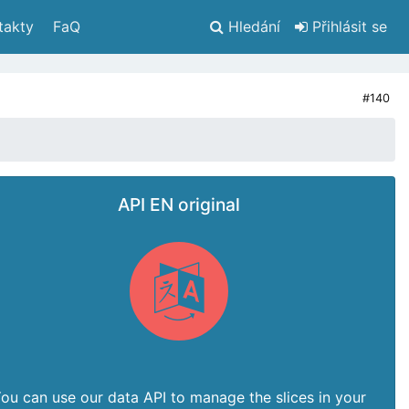
takty
 FaQ
Hledání
 Přihlásit se
#140
API EN original
ou can use our data API to manage the slices in your