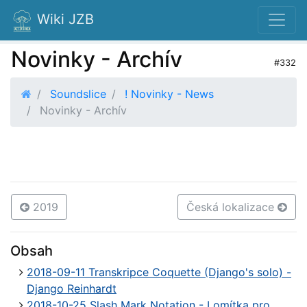
Wiki JZB
Novinky - Archív
#332
Soundslice
! Novinky - News
Novinky - Archív
2019
Česká lokalizace
Obsah
2018-09-11 Transkripce Coquette (Django's solo) -
Django Reinhardt
2018-10-25 Slash Mark Notation - Lomítka pro