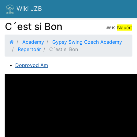
Wiki JZB
C´est si Bon
Naučit
#619
Academy
Gypsy Swing Czech Academy
Repertoár
C´est si Bon
Doprovod Am