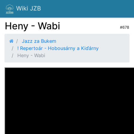
Wiki JZB
Heny - Wabi
#678
Jazz za Bukem
! Repertoár - Hobousárny a Kiďárny
Heny - Wabi