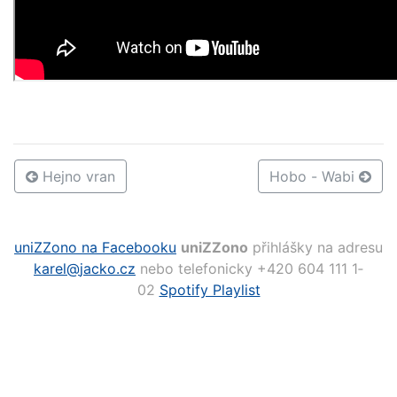
Hejno vran
Hobo - Wabi
uniZZono na Facebooku
uniZZono
přihlášky na adresu
karel@
jacko.cz
nebo telefonicky +420 604 111 1­
02
Spotify Playlist