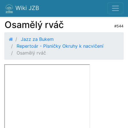
Wiki JZB
Osamělý rváč
#544
Jazz za Bukem
Repertoár - Písničky Okruhy k nacvičení
Osamělý rváč