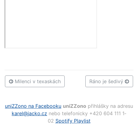
Milenci v texaskách
Ráno je šedivý
uniZZono na Facebooku
uniZZono
přihlášky na adresu
karel@
jacko.cz
nebo telefonicky +420 604 111 1­
02
Spotify Playlist