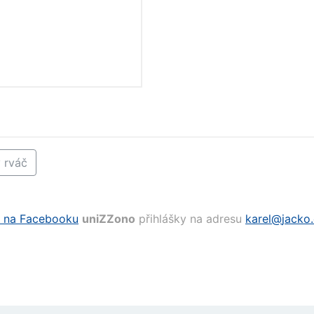
 rváč
 na Facebooku
uniZZono
přihlášky na adresu
karel@
jacko