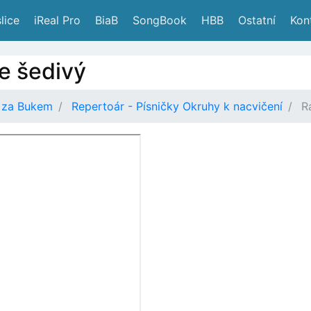
lice
 iReal Pro
 BiaB
 SongBook
 HBB
 Ostatní
 Kon
e šedivý
 za Bukem
Repertoár - Písničky Okruhy k nacvičení
R