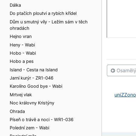
Dálka
Do ptačích ploutvi a rybích křídel
Dům u smutný víly - Ležím sám v těch
ohradách
Hejno vran
Heny - Wabi
Hobo - Wabi
Hobo a pes
Island - Cesta na Island
Osamělý
Jarní kurýr - ZR1-046
Karolíno Good bye - Wabi
uniZZono
Mrtvej vlak
Noc královny Kristýny
Ohrada
Píseň o trávě a noci - WR1-036
Polední zem - Wabi