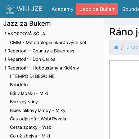
Wiki JZB
 Academy
 Jazz za Bukem
 Sounds
Jazz za Bukem
Ráno j
! AKORDOVÁ SÓLA
CMM - Metodologie akordových sól
Jazz
! Repertoár - Country a Bluegrass
! Repertoár - Don Carlos
! Repertoár - Hobousárny a Kiďárny
! TEMPO DI BEGUINE
Babí léto
Bál v lapáku - Miki
Barevný stíny
Blues blikávý lampy - Miky
Čas odjezdů - Wabi Ryvola
Cesta zpátky - Wabi
Co už zbejvá - Miki