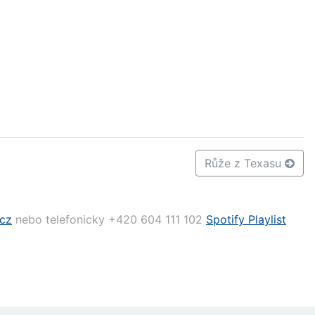
Růže z Texasu
.cz
nebo telefonicky +420 604 111 1­02
Spotify Playlist