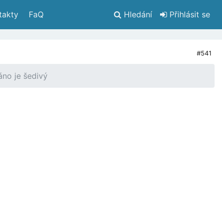
takty
 FaQ
Hledání
 Přihlásit se
#541
áno je šedivý