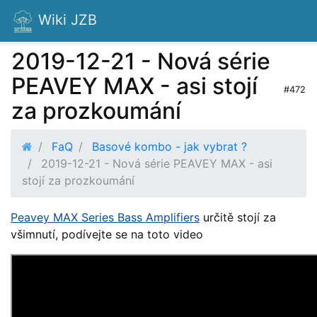
Wiki JZB
2019-12-21 - Nová série
PEAVEY MAX - asi stojí
#472
za prozkoumání
FaQ
Basové kombo - jak vybrat ?
2019-12-21 - Nová série PEAVEY MAX - asi
stojí za prozkoumání
Peavey MAX Series Bass Amplifiers
určitě stojí za
všimnutí, podívejte se na toto video