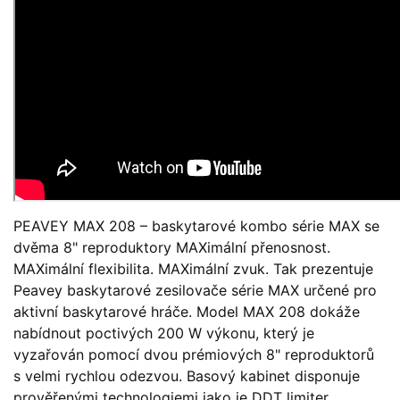
PEAVEY MAX 208 – baskytarové kombo série MAX se
dvěma 8" reproduktory MAXimální přenosnost.
MAXimální flexibilita. MAXimální zvuk. Tak prezentuje
Peavey baskytarové zesilovače série MAX určené pro
aktivní baskytarové hráče. Model MAX 208 dokáže
nabídnout poctivých 200 W výkonu, který je
vyzařován pomocí dvou prémiových 8" reproduktorů
s velmi rychlou odezvou. Basový kabinet disponuje
prověřenými technologiemi jako je DDT limiter,