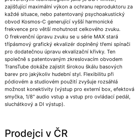
zajišťující maximální výkon a ochranu reproduktoru za
každé situace, nebo patentovaný psychoakustický
obvod Kosmos-C generující vyšší harmonické
frekvence pro větší mohutnost celkového zvuku.
O frekvenční úpravu zvuku se u série MAX stará
třípásmový grafický ekvalizér doplněný třemi spínači
pro dodatečnou úpravu ekvalizační křivky. Ten
společně s patentovaným zkreslovacím obvodem
TransTube dokáže zajistit širokou škálu basových
barev pro jakýkoliv hudební styl. Flexibilitu při
pódiovém a studiovém použití zvyšuje rozsáhlá
možnost konektivity (výstup pro externí box, efektová
smyčka, 1/8" audio vstup a vstup pro ovládací pedál,
sluchátkový a DI výstup).
Prodejci v ČR