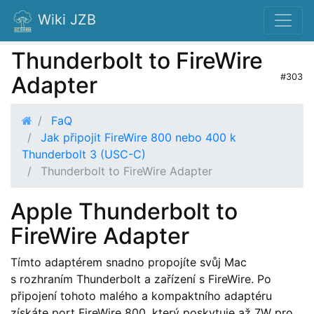
Wiki JZB
Thunderbolt to FireWire
Adapter
#303
FaQ
Jak připojit FireWire 800 nebo 400 k
Thunderbolt 3 (USC-C)
Thunderbolt to FireWire Adapter
Apple Thunderbolt to
FireWire Adapter
Tímto adaptérem snadno propojíte svůj Mac
s rozhraním Thunderbolt a zařízení s FireWire. Po
připojení tohoto malého a kompaktního adaptéru
získáte port FireWire 800, který poskytuje až 7W pro