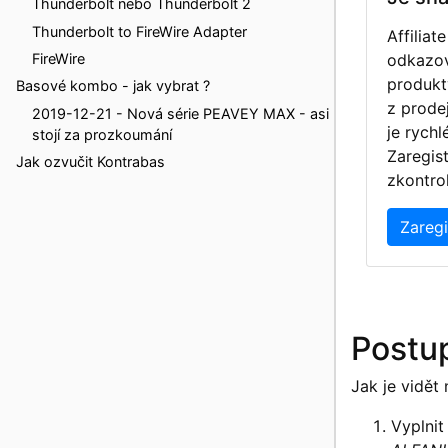
Thunderbolt nebo Thunderbolt 2
Thunderbolt to FireWire Adapter
Affilia
odkazov
FireWire
produkt
Basové kombo - jak vybrat ?
z prodej
2019-12-21 - Nová série PEAVEY MAX - asi
je rychl
stojí za prozkoumání
Zaregist
Jak ozvučit Kontrabas
zkontro
Zaregi
Postup
Jak je vidět
Vyplnit