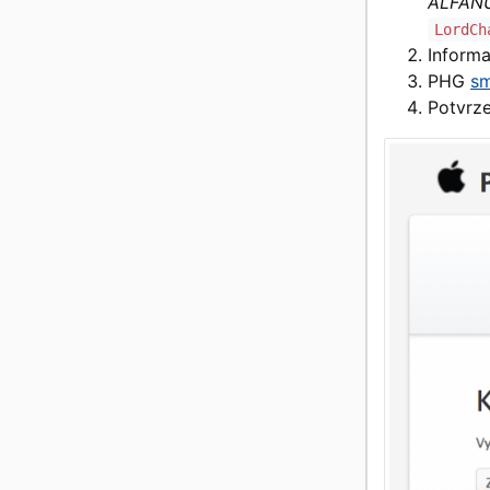
ALFAN
LordCh
Informa
PHG
sm
Potvrze