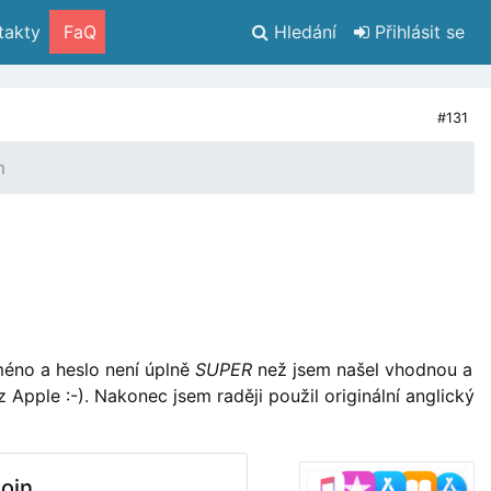
takty
 FaQ
Hledání
 Přihlásit se
#131
m
jméno a heslo není úplně
SUPER
než jsem našel vhodnou a
 Apple :-). Nakonec jsem raději použil originální anglický
Join