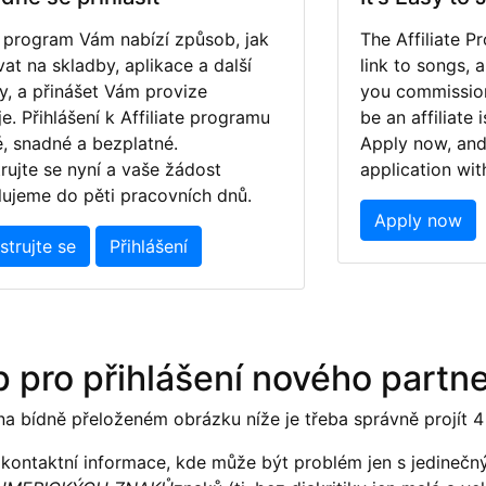
te program Vám nabízí způsob, jak
The Affiliate 
at na skladby, aplikace a další
link to songs, 
y, a přinášet Vám provize
you commission
e. Přihlášení k Affiliate programu
be an affiliate 
é, snadné a bezplatné.
Apply now, and
rujte se nyní a vaše žádost
application wit
lujeme do pěti pracovních dnů.
Apply now
strujte se
Přihlášení
 pro přihlášení nového partn
 na bídně přeloženém obrázku níže je třeba správně projít 4
 kontaktní informace, kde může být problém jen s jedineč