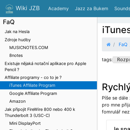
Wiki JZB
 Academy
 Jazz za Bukem
 Sounds
FaQ
iTunes
Jak na Hesla
Zdroje hudby
FaQ
MUSICNOTES.COM
8notes
tags:
Rozp
Existuje nějaká notační aplikace pro Apple
Pencil ?
Affiliate programy - co to je ?
Rychlý
iTunes Affiliate Program
Google Affiliate Program
Píše se dále
Amazon
pro mne přij
Jak připojit FireWire 800 nebo 400 k
fomrulář nez 
Thunderbolt 3 (USC-C)
Mini DisplayPort
Je sna