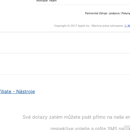
iliate - Nástroje
Své dotazy zatém můžete psát přímo na naše em
respektive volejte a pište SMS na
+