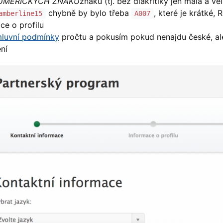
UMERICKÝCH ZNAKŮ
znaků (tj. bez diakritiky jen malá a v
chybně by bylo třeba
, které je krátké, 
amberline15
A007
ce o profilu
luvní podmínky
pročtu a pokusím pokud nenajdu české, ale
ní