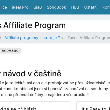
lice
 iReal Pro
 BiaB
 SongBook
 HBB
 Ostatní
 Kon
 Affiliate Program
Affiliate programy - co to je ?
iTunes Affiliate Progra
racováno
 návod v češtině
 že je to lehké, asi ano ale probojovat se přes uživatelské 
atelnou kombinaci jsem si i párkrát zanadával na soudruhy z
online přepnutí češtiny a najednou vše prošlo !!!
dné se přihlásit
It's Easy to 