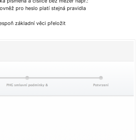
elká písmena a číslice bez mezer např.:
Rovněž pro heslo platí stejná pravidla
spoň základní věci přeložit