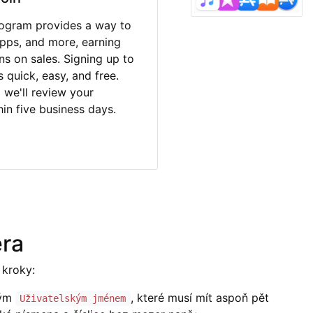
Program provides a way to
apps, and more, earning
s on sales. Signing up to
is quick, easy, and free.
 we'll review your
hin five business days.
era
 kroky:
ným
, které musí mít aspoň pět
Uživatelským jménem