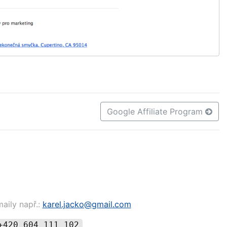
Google Affiliate Program
aily např.:
karel.jacko@
gmail.com
420 604 111 102