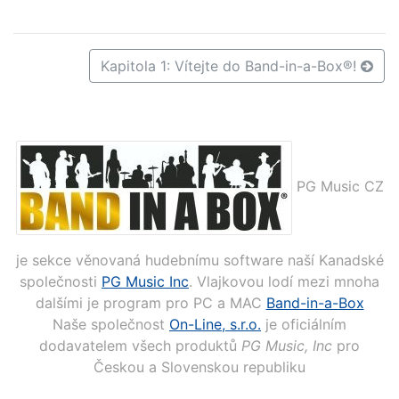
Kapitola 1: Vítejte do Band-in-a-Box®!
PG Music CZ
je sekce věnovaná hudebnímu software naší Kanadské
společnosti
PG Music Inc
. Vlajkovou lodí mezi mnoha
dalšími je program pro PC a MAC
Band-in-a-Box
Naše společnost
On-Line, s.r.o.
je oficiálním
dodavatelem všech produktů
PG Music, Inc
pro
Českou a Slovenskou republiku