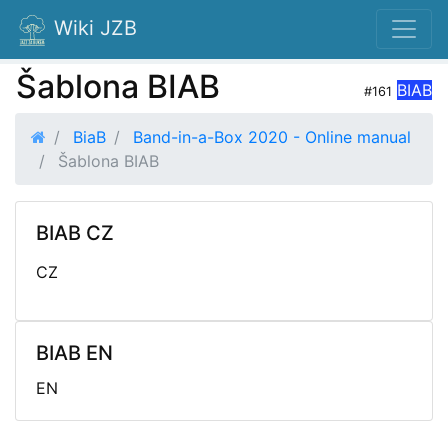
Wiki JZB
Šablona BIAB
BIAB
#161
BiaB
Band-in-a-Box 2020 - Online manual
Šablona BIAB
BIAB CZ
CZ
BIAB EN
EN